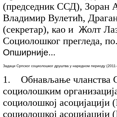
(председник ССД), Зоран
Владимир Вулетић, Драга
(секретар), као и Жолт Лаз
Социолошког прегледа, по.
Опширније...
Задаци Српског социолошког друштва у наредном периоду (2011
1. Обнављање чланства 
социолошким организација
социолошкој асоцијацији 
социолошкој асоцијацији (