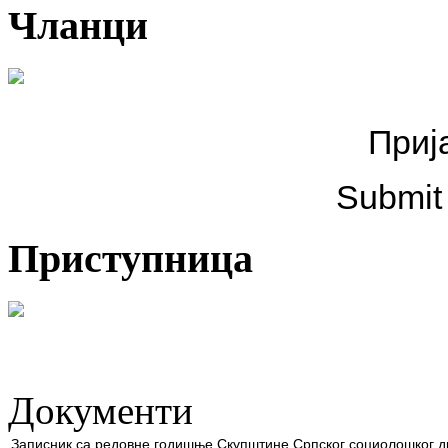
Чланци
Приј
Submit
Приступница
Документи
Записник са редовне годишње Скупштине Српског социолошког 