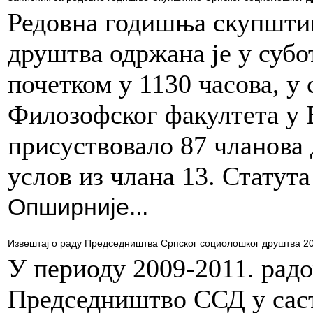
Редовна годишња скупшти
друштва одржана је у субот
почетком у 1130 часова, у
Филозофског факултета у 
присуствовало 87 чланова
услов из члана 13. Статут
Опширније...
Извештај о раду Председништва Српског социолошког друштва 2
У периоду 2009-2011. радо
Председништво ССД у сас