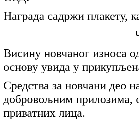
Награда садржи плакету, к
Висину новчаног износа о
основу увида у прикупљена
Средства за новчани део н
добровољним прилозима, о
приватних лица.