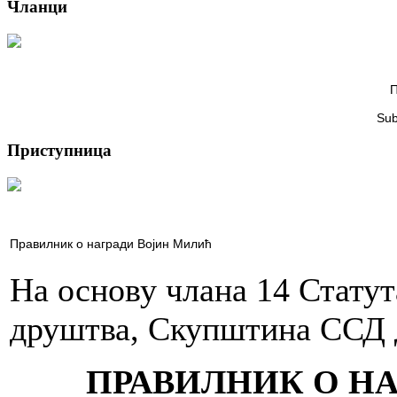
Чланци
П
Sub
Приступница
Правилник о награди Војин Милић
На основу члана 14 Стату
друштва, Скупштина ССД 
ПРАВИЛНИК О Н