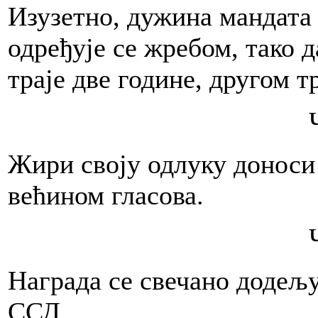
Изузетно, дужина мандата 
одређује се жребом, тако 
траје две године, другом т
Жири своју одлуку доноси
већином гласова.
Награда се свечано додељ
ССД.