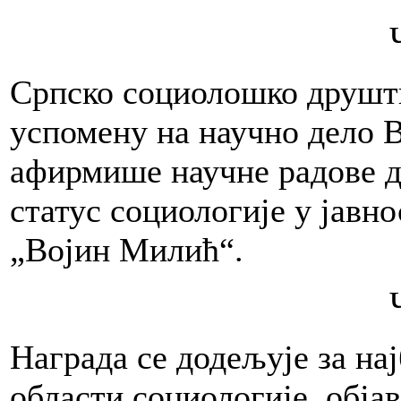
Српско социолошко друштв
успомену на научно дело В
афирмише научне радове д
статус социологије у јавн
„Војин Милић“.
Награда се додељује за на
области социологије, обја