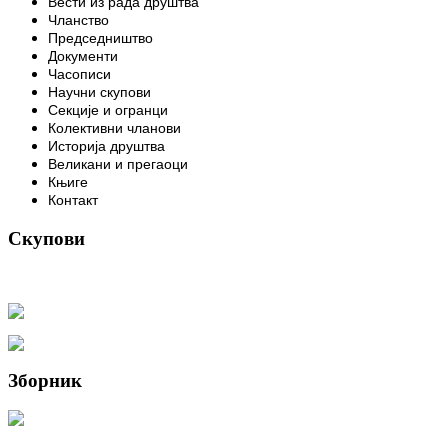
Вести из рада друштва
Чланство
Председништво
Документи
Часописи
Научни скупови
Секције и огранци
Колективни чланови
Историја друштва
Великани и прегаоци
Књиге
Контакт
Скупови
Зборник